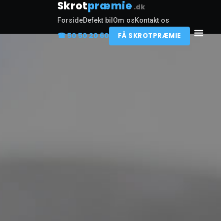
Skrot
præmie
.dk
Forside
Defekt bil
Om os
Kontakt os
☎ 50 50 20 60
FÅ SKROTPRÆMIE