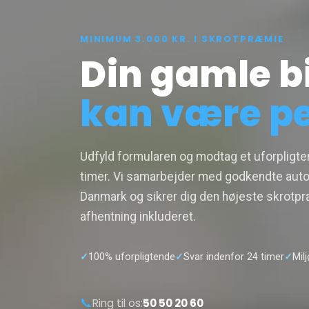
MINIMUM 3.000 KR. I SKROTPRÆMIE
Din gamle bi
kan være p
Udfyld formularen og modtag et uforpligten
timer. Vi samarbejder med godkendte auto
Danmark og sikrer dig den højeste skrotpr
afhentning inkluderet.
100% uforpligtende
Svar indenfor 24 timer
Mil
📞
Ring til os:
50 50 20 60