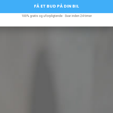
FÅ ET BUD PÅ DIN BIL
100% gratis og uforpligtende · Svar inden 24 timer