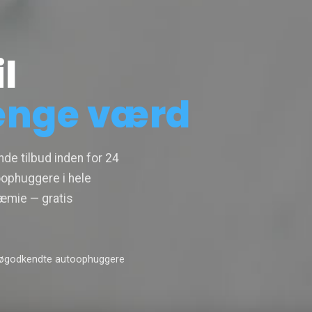
l
enge værd
de tilbud inden for 24
ophuggere i hele
æmie — gratis
jøgodkendte autoophuggere